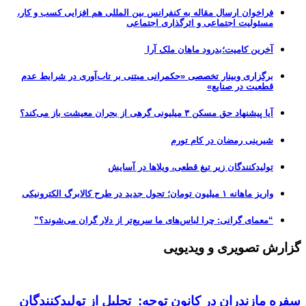
فراخوان ارسال مقاله به کنفرانس بین المللی هم افزایی کسب و کار،
مسئولیت اجتماعی و اثرگذاری اجتماعی
آخرین کامیت؛بدرود ماهان ملک آرا
برگزاری وبینار تخصصی «حکمرانی مبتنی بر تاب‌آوری در شرایط عدم
قطعیت در صنایع»
آیا پیشنهاد حق مسکن ۳ میلیونی گرهی از بحران معیشت باز می‌کند؟
شیرینی رمضان در کام تورم
تولیدکنندگان زیر تیغ قطعی، ویلاها در آسایش
واریز ماهانه ۱ میلیون تومان؛ تحول جدید در طرح کالابرگ الکترونیکی
“معمای گرانی: چرا لباس‌های ما سریع‌تر از دلار گران می‌شوند؟”
گزارش تصویری و ویدیویی
سفره مازندران در کانون توجه: تجلیل از تولیدکنندگان