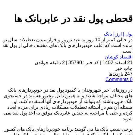
قحطی پول نقد در عابربانک ها
پول | ارز | بانک
در حالی کمتر از 10 روز به عید نوروز و فرارسیدن تعطیلات سال نو
مانده است که اغلب خودپردازهای بانک های مختلف خالی از پول نقد
است.
اقتصاد کوشان
21 اسفند 1402
|
کد خبر : 35790
|
2 دقیقه خواندن
چاپ خبر
247
بازدیدها
Comments
0
در روزهای اخیر شهروندان با کمبود پول نقد در خودپردازهای بانک
های مختلف مواجه شدند و به همین دلیل مجبور هستند در جستجوی
بانک هایی باشند که بتوانند از خودپردازهای آنها استفاده کنند. این
مسئله آن هم در آستانه تعطیلات مشکلات زیادی برای مردم ایجاد
کرده و حتی با مراجعه به چندین عابربانک موفق به اخذ پول نقد نمی
شوند.
برخی شعب بانک ها می گویند: برنامه خودپردازهای بانک های کشور
تحت کنترل
بانک مرکزی
است و دلیل خالی بودن عابربانک ها این