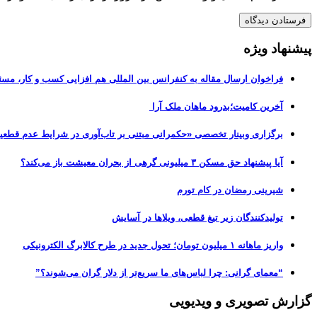
پیشنهاد ویژه
فراخوان ارسال مقاله به کنفرانس بین المللی هم افزایی کسب و کار، مسئ
آخرین کامیت؛بدرود ماهان ملک آرا
برگزاری وبینار تخصصی «حکمرانی مبتنی بر تاب‌آوری در شرایط عدم قطعی
آیا پیشنهاد حق مسکن ۳ میلیونی گرهی از بحران معیشت باز می‌کند؟
شیرینی رمضان در کام تورم
تولیدکنندگان زیر تیغ قطعی، ویلاها در آسایش
واریز ماهانه ۱ میلیون تومان؛ تحول جدید در طرح کالابرگ الکترونیکی
“معمای گرانی: چرا لباس‌های ما سریع‌تر از دلار گران می‌شوند؟”
گزارش تصویری و ویدیویی