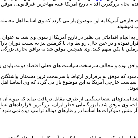
عده انجام بزرگترین اقدام تاریخ آمریکا علیه مهاجرین غیرقانونی، مو
ت خارجی آمریکا به این موضوع باز می گردد که وی اساسا اهل معامله
ب نمیشوند
به انجام اقداماتی بی نظیر در تاریخ آمریکا از سوی وی شد. به عنوا
رار نموده و در عین حال، روابط وی با کرملین نیز به نسبت دوران بارا
لین یا پکن متهم کنند. وی همچنین موفق شد به توافق تجاری بزرگی ب
 نظر موافق بوده و مخالف سرسخت سیاست های فعلی اقتصاد دولت بایدن
شود که موفق به برقراری ارتباط با سرسخت ترین دشمنان واشنگتن ش
ه سیاست خارجی آمریکا به این موضوع باز می گردد که وی اساسا اهل
وند.
د امتیازهای بعضا سنگینی از طرف مقابل دریافت نماید که نمونه آن 
 وی موفق شد با بزرگنمایی خطر ایران، بزرگترین قراردادهای تسلیحات
ته از منش دموکرات ها اساسا در رفتارهای دونالد ترامپ دیده نمی شود
اروپا در کنار نرخ بالای بهره بانکی در آمریکا طی ماه های گذشته، به ع