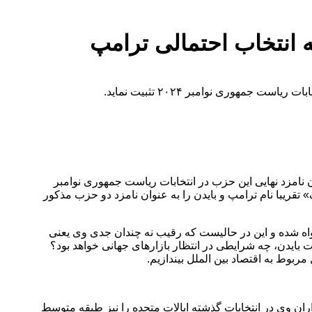
ه انتخاب احتمالی ترامپ
هوری نوامبر ۲۰۲۴ تثبیت نماید.
 نامزد نهایی این حزب در انتخابات ریاست جمهوری نوامبر
تقریبا نام ترامپ و بایدن را به عنوان نامزد دو حزب مذکور
رش این گزارش، ترامپ موفق به کسب ۷۹۷ رای نمایندگان حزب جمهوریخواه شده و این در حالیست که رقیب نه چندان جدی وی یعنی
 شکست بایدن، چه شرایطی در انتظار بازارهای جهانی خواهد بود؟
وط به اقتصاد بین الملل بیندازیم.
اران وی در انتخابات گذشته ایالات متحده را نیز طبقه متوسط