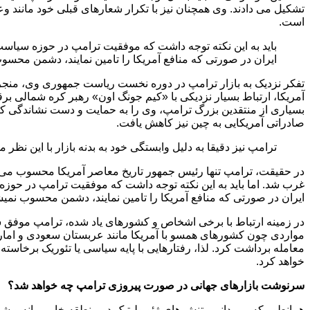
تشکیل می دادند. وی همچنان نیز با تکرار شعارهای قبلی خود مانند و
است.
باید به این نکته توجه داشت که موفقیت ترامپ در حوزه سیاس
ایران در صورتی که منافع آمریکا را تامین نمایند، دشمن محسو
تفکر نزدیک به بازار ترامپ در دوره نخست ریاست جمهوری وی، منجر 
آمریکا، ارتباط بسیار نزدیکی با «کیم جونگ اون» رهبر کره شمالی برق
بسیاری از منتقدین بزرگ ترامپ، وی را به حمایت و دست نشاندگی کرم
صادراتی آمریکایی به چین نیز کاهش یافت.
ترامپ نیز دقیقا به دلیل وابستگی خود به بدنه بازار با این
در حقیقت، ترامپ تنها رئیس جمهور تاریخ معاصر آمریکا محسوب می 
غرب شد. اما باید به این نکته توجه داشت که موفقیت ترامپ در حوز
ایران در صورتی که منافع آمریکا را تامین نمایند، دشمن محسوب نمیش
در زمینه ارتباط با برخی اشخاص و کشورهای یاد شده، ترامپ موفق ش
مواردی چون کشورهای همسو با آمریکا مانند عربستان سعودی و امارات،
معامله برداشت کرد. لذا، رفتارهایی با پایه سیاسی یا تئوریک برخاس
خواهد کرد.
سرنوشت بازارهای جهانی در صورت پیروزی ترامپ چه خواهد شد؟
همانطور که می دانیم، تنش های ژئوپولیتیک در منطقه خاورمیانه و شرق 