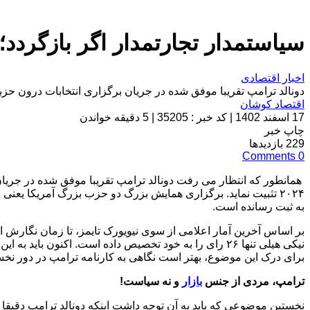
سیاستمدار تجارتمدار اگر بازگردد
اخبار اقتصادی
دونالد ترامپ تقریبا موفق شده در جریان برگزاری انتخابات درون حزبی جمهوری
اقتصاد کوشان
17 اسفند 1402
|
کد خبر : 35205
|
5 دقیقه خواندن
چاپ خبر
229
بازدیدها
Comments
0
همانطور که انتظار می رفت دونالد ترامپ تقریبا موفق شده در جریان
۲۰۲۴ تثبیت نماید. برگزاری همایش بزرگ دو حزب بزرگ آمریکا یعن
به ثبت رسانده است.
نیکی هیلی تنها ۲۶ رای را به خود تخصیص داده است. اکن
برای درک این موضوع، بهتر است نگاهی به کارنامه ترامپ در دور ن
ترامپ، مردی از جنس
بازار
و نه سیاست!
نخستین موضوعی که باید به آن توجه داشت اینکه دونالد ترامپ دقیقا 