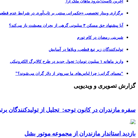
آخرین کامیت؛بدرود ماهان ملک آرا
برگزاری وبینار تخصصی «حکمرانی مبتنی بر تاب‌آوری در شرایط عدم قطعی
آیا پیشنهاد حق مسکن ۳ میلیونی گرهی از بحران معیشت باز می‌کند؟
شیرینی رمضان در کام تورم
تولیدکنندگان زیر تیغ قطعی، ویلاها در آسایش
واریز ماهانه ۱ میلیون تومان؛ تحول جدید در طرح کالابرگ الکترونیکی
“معمای گرانی: چرا لباس‌های ما سریع‌تر از دلار گران می‌شوند؟”
گزارش تصویری و ویدیویی
سفره مازندران در کانون توجه: تجلیل از تولیدکنندگان بر
بازدید استاندار مازندران از مجموعه موتور بشل