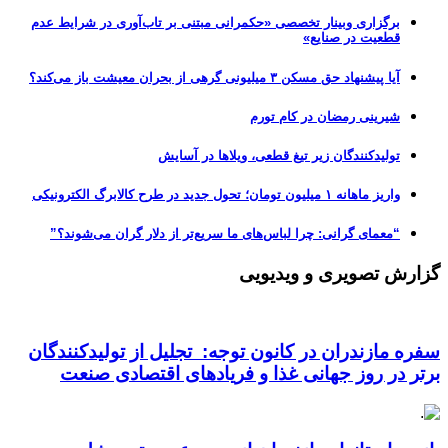
برگزاری وبینار تخصصی «حکمرانی مبتنی بر تاب‌آوری در شرایط عدم
قطعیت در صنایع»
آیا پیشنهاد حق مسکن ۳ میلیونی گرهی از بحران معیشت باز می‌کند؟
شیرینی رمضان در کام تورم
تولیدکنندگان زیر تیغ قطعی، ویلاها در آسایش
واریز ماهانه ۱ میلیون تومان؛ تحول جدید در طرح کالابرگ الکترونیکی
“معمای گرانی: چرا لباس‌های ما سریع‌تر از دلار گران می‌شوند؟”
گزارش تصویری و ویدیویی
سفره مازندران در کانون توجه: تجلیل از تولیدکنندگان
برتر در روز جهانی غذا و فریادهای اقتصادی صنعت