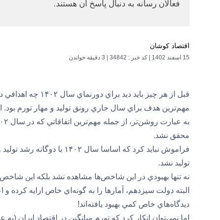
فعالان رسانه به دنبال پاسخ آن هستند.
اقتصاد کوشان
15 اسفند 1402
|
کد خبر : 34842
|
3 دقیقه خواندن
قبل از هر چيز بايد ديد براي دورنماي سال ۱۴۰۲ چه اهدافي در نظر گرفته شده بود.
مهم‌ترين هدف براي سال جاري رونق توليد و مهار تورم بود. ا
محقق نشد.
فراموش نبايد كرد كه اساسا س
توليد نشد.
نه تنها بهبودي در اين شاخص‌ها مشاهده نشد بلكه اين شاخص
البته دولت سيزدهم، آمارها را به گونه‌اي خاص ارايه كرده و 
ديدگاه‌هاي خاص كمي بهبود يافته‌اند!