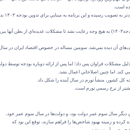
ده است.
از سوي ديگر انتظار اين بود كه در سال ۱۴۰۲ برنامه هفتم زودتر به تصويب رس
اما تقدم و تأخر اين دو گزاره مهم اقتصادي (برنامه هفتم و بودجه۱۴۰۳) به هيچ‌ وجه رعايت نشد تا مشكلات عديده‌اي از بطن آنها 
يف‌هاي آن ديده نمي‌شد. سومين مساله در خصوص اقتصاد ايران در سال
را دريافت كرد، آن را به دليل مشكلات فراوان پس داد؛ اما پس از ارائه دوباره بودجه توسط دو
ي كند. اما چنين اصلاحاتي اعمال نشد.
 كل كشور، منشأ تورم در سال آينده را شكل داد.
بيشتر از نرخ رسمي تورم است.
جلس بود و از سوي ديگر سال سوم عمر دولت بود، و دولت‌ها در سال سوم عمر خود،
ه كرده و زمينه بهبود شاخص‌ها را فراهم سازند، توقع اين بود كه
چ ‌وجه برآورده نشد.