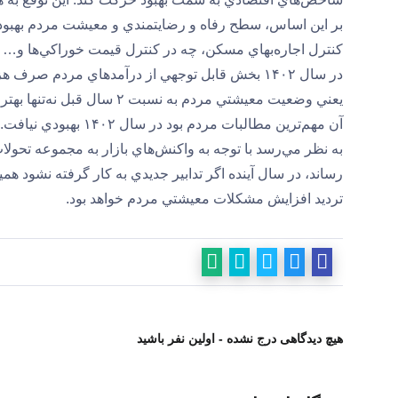
بر اين اساس، سطح رفاه و رضايتمندي و معيشت مردم بهبود 
كنترل اجاره‌بهاي مسكن، چه در كنترل قيمت خوراكي‌ها و… 
در سال ۱۴۰۲ بخش قابل توجهي از درآمدهاي مردم صرف هزينه‌هايي چون، مسكن، خوراكي‌ها، آب و برق و… شد.
يعني وضعيت معيشتي مردم به 
آن مهم‌ترين مطالبات مردم بود در سال ۱۴۰۲ بهبودي نيافت.
رساند، در سال آينده اگر تدابير جديدي به كار گرفته نشود ه
ترديد افزايش مشكلات معيشتي مردم خواهد بود.
هیچ دیدگاهی درج نشده - اولین نفر باشید