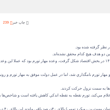
چاپ خبر
239
ين دو هدف هيچ كدام محقق نشده‌اند.
به عبارت روشن‌تر، از جمله مهم‌ترين اتفاقاتي كه در سال ۱۴۰۲ در بخش اقتصاد شكل گرفت، وعده مهار تورم بود كه عملا اين وعد
ال ۱۴۰۲ با دوگانه رشد توليد و مهار تورم نامگذاري شد، اما در عمل دولت موفق به مهار تورم و رو
‌ها به سمت نزول حركت كردند.
اعلام مي‌كند، تورم نقطه به نقطه اندكي كاهش يافته است و شاخص‌ها با
اما نمي‌توان انكار كرد كه تورم ميانگين در اقتصاد ايران