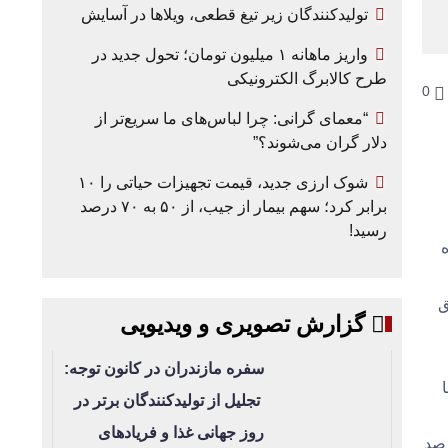
تولیدکنندگان زیر تیغ قطعی، ویلاها در آسایش
واریز ماهانه ۱ میلیون تومان؛ تحول جدید در
طرح کالابرگ الکترونیکی
0
“معمای گرانی: چرا لباس‌های ما سریع‌تر از
دلار گران می‌شوند؟”
شوک ارزی جدید، قیمت تجهیزات حیاتی را ۱۰
برابر کرد؛ سهم بیمار از جیب، از ۵۰ به ۷۰ درصد
رسید!
ه
نق
گزارش تصویری و ویدیویی
سفره مازندران در کانون توجه:
تجلیل از تولیدکنندگان برتر در
روز جهانی غذا و فریادهای
 (به عنوان مهم‌ترين رويكرد تومي) بالاي ۴۰درصد باقي مانده. اين بالاي ۴۰ درصد