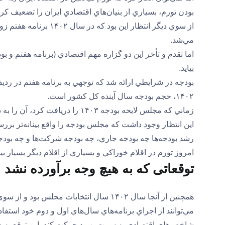
بودن تورم، بسياري از بنيان‌هاي اقتصادي ايران را تضعيف كر
مي‌شد.
بيايد.
بودجه در شرايطي ارائه شد كه توجهي به برنامه هفتم در رد
۱۴۰۲، حجم بودجه سال آينده كل كشور است.
زماني كه مجلس لايحه بودجه ۱۴۰۳ 
اين انتظار وجود داشت كه مجلس بودجه را واقع بينانه‌تر بررس
رشد بودجه‌ها چه بودجه جاري، چه بودجه شركت‌ها و چه بودجه
امروز تورم در اقلام خوراكي و بسياري از اقلام ديگر بسيار 
توقعاتی که به هيچ ‌وجه برآورده نشد
همچنين از آنجا سال ۱۴۰۲ سال انتخابات م
مي‌توانند از اجراي برنامه‌هاي سال‌هاي اول و دوم خود استفاد
شاخص‌هاي اقتصادي به سمت بهبود حركت كند. اين توقع به هي