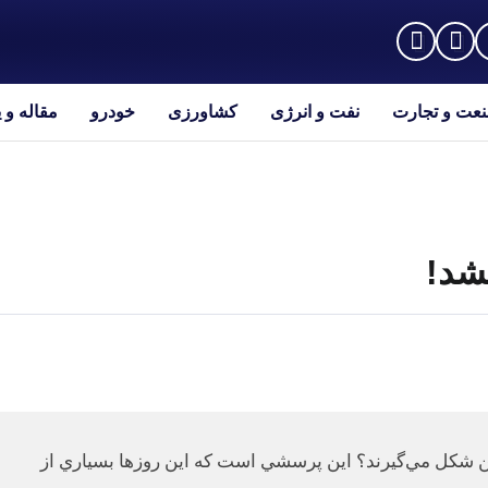
عت و تجارت
نفت و انرژی
کشاورزی
خودرو
مقاله و 
شد!
ه‌هايي در ذهن شكل مي‌گيرند؟ اين پرسشي است كه اين روزها بسياري از