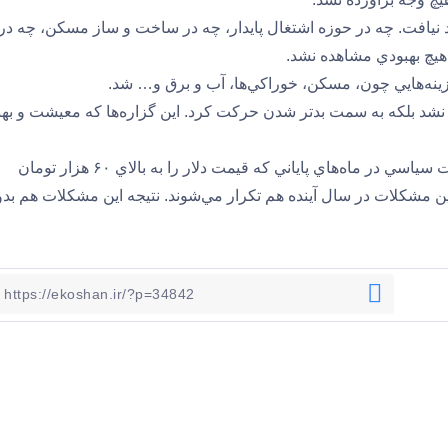
نيافت. چه در حوزه اشتغال پايدار، چه در ساخت و ساز مسكن، چه در
هيچ بهبودي مشاهده نشد.
نسبت ۲ سال قبل نه‌تنها بهتر نشد بلكه به سمت بدتر شدن حركت كرد. اين گزاره‌ها كه معيشت و به
به نظر مي‌رسد با توجه به واكنش‌هاي بازار به مجموعه تحولات سياسي در ماه‌هاي پاياني كه قيمت دلار را به بالاي ۶۰ هزار تومان
مين مشكلات در سال آينده هم تكرار مي‌شوند. نتيجه اين مشكلات هم بد