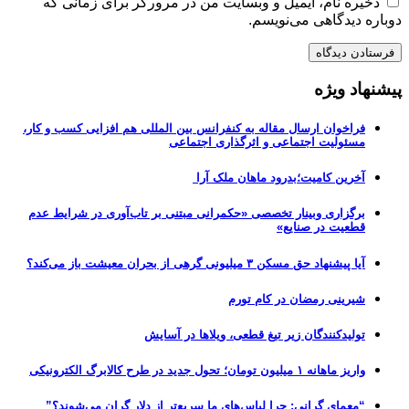
ذخیره نام، ایمیل و وبسایت من در مرورگر برای زمانی که
دوباره دیدگاهی می‌نویسم.
پیشنهاد ویژه
فراخوان ارسال مقاله به کنفرانس بین المللی هم افزایی کسب و کار،
مسئولیت اجتماعی و اثرگذاری اجتماعی
آخرین کامیت؛بدرود ماهان ملک آرا
برگزاری وبینار تخصصی «حکمرانی مبتنی بر تاب‌آوری در شرایط عدم
قطعیت در صنایع»
آیا پیشنهاد حق مسکن ۳ میلیونی گرهی از بحران معیشت باز می‌کند؟
شیرینی رمضان در کام تورم
تولیدکنندگان زیر تیغ قطعی، ویلاها در آسایش
واریز ماهانه ۱ میلیون تومان؛ تحول جدید در طرح کالابرگ الکترونیکی
“معمای گرانی: چرا لباس‌های ما سریع‌تر از دلار گران می‌شوند؟”