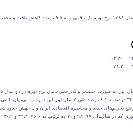
در چهار سال اول، نرخ تورم بیش از دو برابر شد، اما در سال ۱۳۸۸ نرخ تورم یک رقمی و به ۹.۵ درصد کاهش یافت 
۹۶ به طور پیاپی است. روند کاهشی مستمر نرخ ارز از ۳۲.۱ درصد به ۸.۱ درصد طی ۵ سال اول این دوره را می‌توان ن
ضع تحریم‌های جدید و محاصره اقتصادی ایران و با جهش حدود ش
برابری نرخ ارز، تورم نیز روند صعودی داشته است؛ به طوری که در سال‌های ۹۷، ۹۸ و ۹۹ به ترتیب به ۲۶.۶، ۳۴.۴ و ۳۶.۲