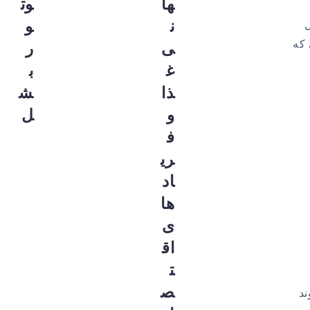
ها
وت
ن
و
ل
 که
ی
ر
غ
ب
ذا
ش
و
ل
ف
ری
اد
ها
ی
اق
ت
ص
ند