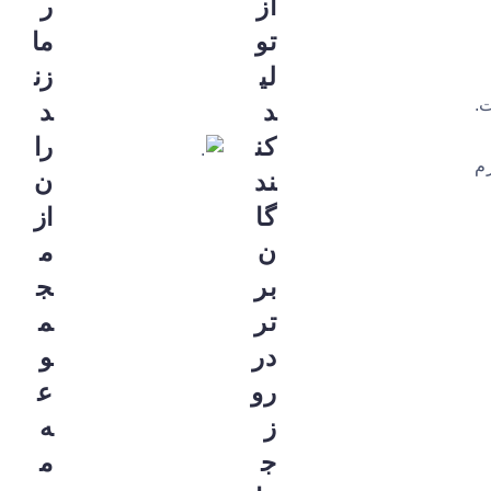
از
ر
تو
ما
لی
زن
ست.
د
د
کن
را
رم
ند
ن
گا
از
ن
م
بر
ج
تر
م
در
و
رو
ع
ز
ه
ج
م