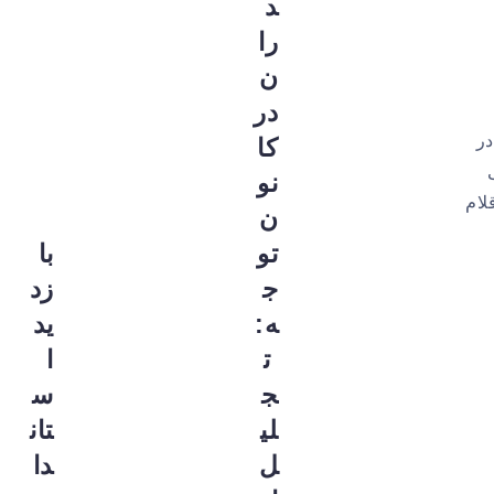
د
را
ن
در
در
کا
ی
نو
یه و توزیع اقلام
ن
تو
با
ج
زد
ه:
ید
ت
ا
ج
س
لی
تان
ل
دا