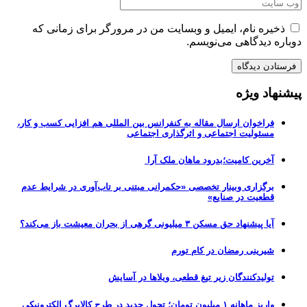
ذخیره نام، ایمیل و وبسایت من در مرورگر برای زمانی که
دوباره دیدگاهی می‌نویسم.
پیشنهاد ویژه
فراخوان ارسال مقاله به کنفرانس بین المللی هم افزایی کسب و کار،
مسئولیت اجتماعی و اثرگذاری اجتماعی
آخرین کامیت؛بدرود ماهان ملک آرا
برگزاری وبینار تخصصی «حکمرانی مبتنی بر تاب‌آوری در شرایط عدم
قطعیت در صنایع»
آیا پیشنهاد حق مسکن ۳ میلیونی گرهی از بحران معیشت باز می‌کند؟
شیرینی رمضان در کام تورم
تولیدکنندگان زیر تیغ قطعی، ویلاها در آسایش
واریز ماهانه ۱ میلیون تومان؛ تحول جدید در طرح کالابرگ الکترونیکی