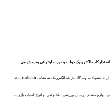
انه تدارکات الکترونیک دولت بصورت اینترنتی بفروش می
متقاضیان محترم می‌توانند از ساعت ۸ صبح پنجشنبه ۳ اسفندماه تا ساعت ۲۴ سه شنبه ۸ اسفندماه برای دریافت اطلاعات فهرست کالاها، شرایط مزایده و ارائه پیشنهاد به وب گاه مزایده الکترونیک به نشانی eauc.setadiran.ir
گی، لوازم صنعتی، وسایل ورزشی، طلا و نقره و انواع اسباب بازی به