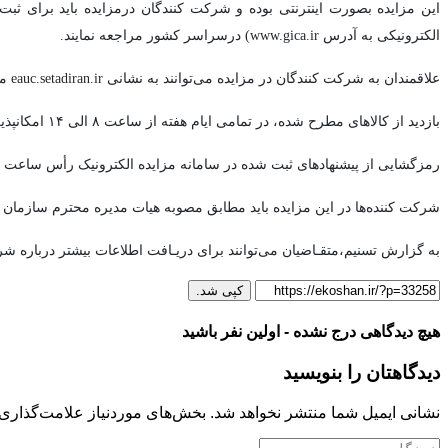
این مزایده بصورت اینترنتی بوده و شرکت کنندگان درمزایده باید برای ثب
الکترونیکی به آدرس www.gica.ir) درسراسر کشور مراجعه نمایند.
علاقمندان به شرکت کنندگان در مزایده می‌توانند به نشانی eauc.setadiran.ir مراجعه و با استفاده از امضاء الکترونیک، نسبت به ثبت پیشنهاد اقدام نمایند.
بازدید از کالاهای مطرح شده، در تمامی ایام هفته از ساعت ۸ الی ۱۴ امکانپذیر خواهد بود.
رمزگشایی از پیشنهادهای ثبت شده در سامانه مزایده الکترونیک رأس ساعت ۱۴ روز شنبه (۱۲ اسفندماه) در محل سازمان مرکزی انجام و اسامی برندگان مزایده در همان روز اعلام می‌شود.
شرکت کننده‌ها در این مزایده باید مطابق مصوبه هیات مدیره محترم سازمان ۷ درصد از قیمت پیشنهادی را به عنوان تضمین سپرده گذاری کنند.
به گزارش تسنیم،متقـاضیان می‌توانند برای دریـافت اطلاعات بیشتر درباره شرایط مزایده الکترونی
کپی شد.
هیچ دیدگاهی درج نشده - اولین نفر باشید
دیدگاهتان را بنویسید
نشانی ایمیل شما منتشر نخواهد شد.
بخش‌های موردنیاز علامت‌گذاری 