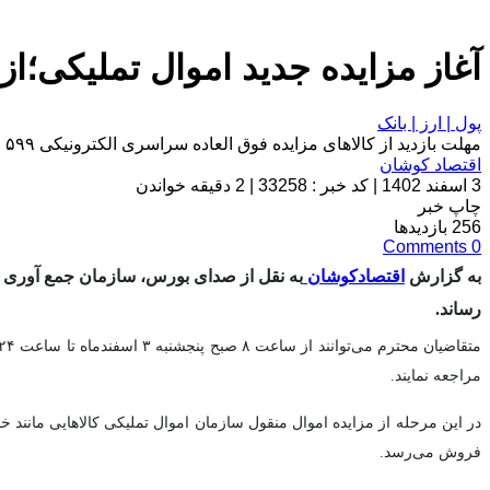
آغاز مزايده جدید اموال تملیکی؛از 
پول | ارز | بانک
مهلت بازدید از کالاهای مزایده فوق العاده سراسری الکترونیکی ۵۹۹ اموال منقول سازمان اموال تملیکی آغاز شد.
اقتصاد کوشان
3 اسفند 1402
|
کد خبر : 33258
|
2 دقیقه خواندن
چاپ خبر
256
بازدیدها
Comments
0
به گزارش
اقتصادکوشان
به نقل از صدای بورس، سازمان جمع آوری وف
رساند.
مراجعه نمایند.
در این مرحله از مزایده اموال منقول سازمان اموال تملیکی کالاهایی مانند 
فروش می‌رسد.