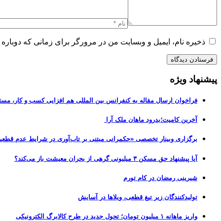
ذخیره نام، ایمیل و وبسایت من در مرورگر برای زمانی که دوباره 
پیشنهاد ویژه
فراخوان ارسال مقاله به کنفرانس بین المللی هم افزایی کسب و کار، مسئ
آخرین کامیت؛بدرود ماهان ملک آرا
برگزاری وبینار تخصصی «حکمرانی مبتنی بر تاب‌آوری در شرایط عدم قطعی
آیا پیشنهاد حق مسکن ۳ میلیونی گرهی از بحران معیشت باز می‌کند؟
شیرینی رمضان در کام تورم
تولیدکنندگان زیر تیغ قطعی، ویلاها در آسایش
واریز ماهانه ۱ میلیون تومان؛ تحول جدید در طرح کالابرگ الکترونیکی