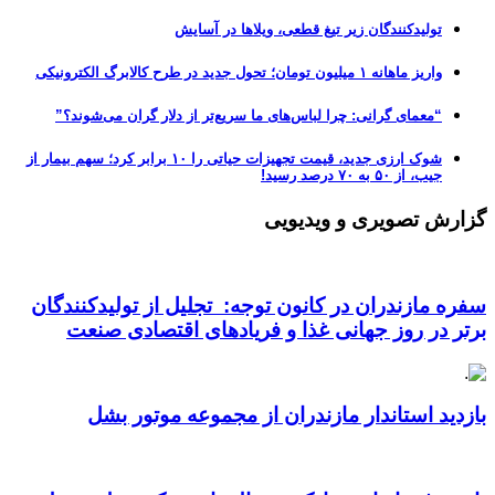
تولیدکنندگان زیر تیغ قطعی، ویلاها در آسایش
واریز ماهانه ۱ میلیون تومان؛ تحول جدید در طرح کالابرگ الکترونیکی
“معمای گرانی: چرا لباس‌های ما سریع‌تر از دلار گران می‌شوند؟”
شوک ارزی جدید، قیمت تجهیزات حیاتی را ۱۰ برابر کرد؛ سهم بیمار از
جیب، از ۵۰ به ۷۰ درصد رسید!
گزارش تصویری و ویدیویی
سفره مازندران در کانون توجه: تجلیل از تولیدکنندگان
برتر در روز جهانی غذا و فریادهای اقتصادی صنعت
بازدید استاندار مازندران از مجموعه موتور بشل