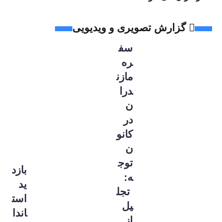
گزارش تصویری و ویدیویی
سف
ره
مازن
درا
ن
در
کانو
ن
توج
بازد
ه:
ید
تجل
است
یل
اندا
از