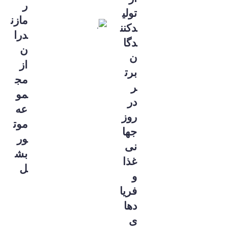
ر
تولی
مازن
دکنن
درا
دگا
ن
ن
از
برت
مج
ر
مو
در
عه
روز
موت
جها
ور
نی
بش
غذا
ل
و
فریا
دها
ی