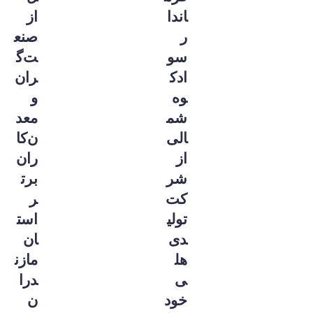
اندا
از
ر
صنع
سو
ت‌گ
ادک
ران
وه‌
و
شم
معد
الی
ن‌کا
از
ران
شر
برت
کت
ر
تولی
است
دی
ان
هل
مازن
ی
درا
خود
ن