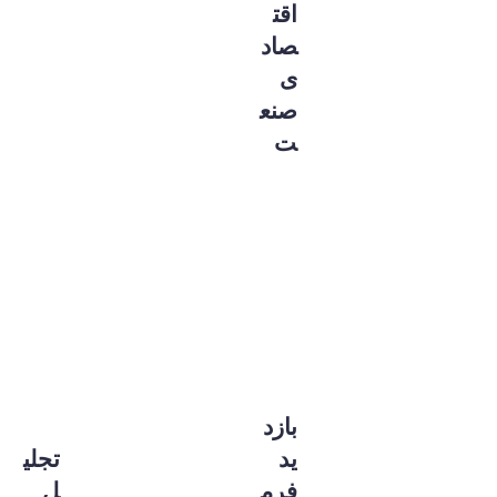
اقت
صاد
ی
صنع
ت
بازد
ید
تجلی
فرم
ل