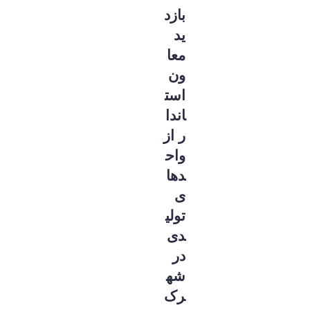
بازد
ید
معا
ون
است
اندا
ر از
واح
دها
ی
تولی
دی
در
شه
رک