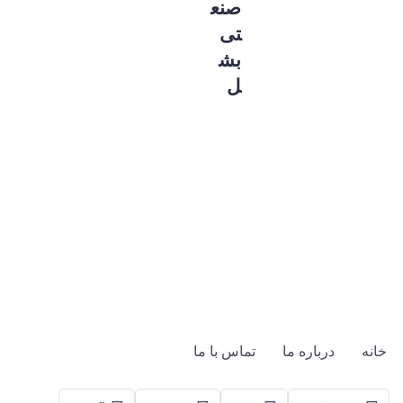
صنع
تی
بش
ل
خانه
درباره ما
تماس با ما