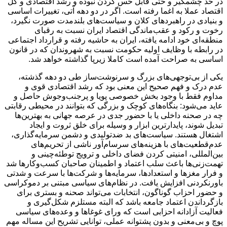
در حد چشمگیر و حتی قابل حس کردن نبوده و رشد اقتصادی و کل
اقتصاد عملا به اغما رفته است. اگر در دو دهه آتی، تغییرات اساسی
و بنیادی در راهبرد‌های کلان و سیاست‌های بلندمدت صورت نگیرد،
رخوت و رکود و عقب‌ماندگی اقتصاد ایران نسبت به رقبای
منطقه‌ای خود ادامه یافته، ایران به حاشیه رفته و قرارداد اجتماعی
در رابطه با وظایف اولیه حکومت نسبت به شهروندان که در قانون
اساسی به صراحت آمده است کاملا زیرپا گذاشته خواهد شد.
یکی از بی‌توجهی‌های بزرگ و سرنوشت‌ساز طی دو دهه گذشته،
عدم درک و فهم صحیح این معنی بود که رشد اقتصادی قوی و
مداوم فقط با وجود بخش خصوصی پویا و پرجنب‌وجوش حاصل و
عاید می‌شود: بنگاه‌های کوچک و بزرگی که بتوانند در محیطی رقابتی
چه در صحنه داخلی یا با حضور جدی در عرصه جهانی به بهترین‌ها
تبدیل شوند، پایدارترین ابزار و وسیله برای خلق ثروت و ایجاد
اشتغال هستند. سیاست‌های بد ضدتولیدی و دشمن سرمایه‌گذاری،
عدم‌قطعیت‌های با هزینه‌های سرسام‌آور ناشی از تحریم‌های
بین‌المللی، امنیتی کردن فضای داخلی و ترویج توطئه‌چینی و
تهمت‌زنی‌ها باعث سلب اعتماد و اطمینان صاحبان کسب‌وکار‌ها شد
و فرار مغز‌ها و استعدادها، سرمایه‌ها و شرکت‌ها با سرعت و شدتی
باورنکردنی افزایش یافت. در نظام‌های سیاسی مبتنی بر دموکراسی
و حضور احزاب گوناگون، انتخابات می‌تواند صحنه و بستری برای
بازگرداندن اعتماد جامعه باشد که البته مستلزم شکل‌گیری و
فعالیت آزادانه احزابی است که ورای غوغا‌ها و وعده‌های سیاسی
پوچ و بی‌معنی و بدون پشتوانه عملی، توانایی تشریح این مساله مهم