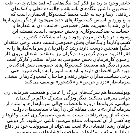
حاضر وجود ندارند نیز فکر کند. بنگاه‌هایی که فقدانشان چه به علت
دست برتر داشتن بنگاه‌های باسابقه و جاافتاده فعلی و کمک‌های
دریافتی آن‌ها و چه به علت محیط کسب‌وکار انحصاری است که
مانع ورود و تاسیس کسب‌وکار‌های جدید می‌شود. از دیگر پیش‌نیاز‌ها
برای رشد با محوریت بخش خصوصی، خاتمه دادن به شعار‌ها و
احساسات ضدکسب‌وکاری و بخش خصوصی است. همیشه این
وسوسه در دولت و مردم وجود دارد که مشکلات کشور را به
کسب‌وکار‌ها و بنگاه‌های بخش خصوصی نسبت دهند. برخی منتقدان
چپگرا همچنین دوست دارند رشد کارآفرینان و سرمایه‌گذار‌ها را به
فقر اکثریت مردم گره بزنند. دیگران نیز معتقدند اشتغال نیروی کار
از سوی کارفرمایان بخش خصوصی به منزله استثمار کارگر است.
بسیاری دیگر هم معتقدند کسب‌وکار‌های خصوصی نقش اندکی در
بهبود کلی اقتصادی دارند و باید همه امور را به دولت سپرد. حتی
برخی سیاست‌مداران جلوتر رفته و صاحبان کسب‌وکار‌ها را مشتی
سرمایه‌دار «دزد و حریص» و «لاشخور» توصیف می‌کنند.
پوپولیست‌ها هم شرکت‌های بزرگ را عامل و همدست سرمایه‌داری
جهانی معرفی می‌کنند. دیگر ویژگی مشترک حاکم بر گفتمان
سیاسی، غرولند‌ها درباره «اعتصاب خیالی سرمایه‌دار‌ها و امتناع از
سرمایه‌گذاری» یا حتی مقابله کردن آن‌ها با سیاست‌های دولت
است که از سوءبرداشت نسبت به شیوه تصمیم‌گیری کسب‌وکار‌ها و
چه کسی از آن تصمیمات منتفع می‌شود ناشی می‌شود. اگر دولتی
خواهان رشد اقتصادی بالا است نمی‌تواند از مسوولیت خود در دفاع
از بازار‌ها و کسب‌وکار‌ها در مواجهه با فشار‌های پوپولیستی و