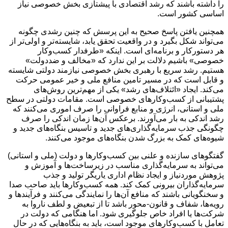
را داشته باشند که رشد اقتصادی با پیشتازی بخش خصوصی نیاز
اساسی کشور است.
همچنین یافتن پاسخ صحیح به این پرسش که چنین رشدی چگونه
می‌تواند شکل بگیرد و در واقعیت تحقق یابد، شایسته‌تر و اولی‌تر از
هر دستورکار و برنامه‌ای است. اینکه «طرفدار کسب‌وکار
خصوصی» باشیم دلالت بر این ندارد که «مخالف و ضددولت»
هستیم. رشد سریع با رهبری بخش خصوصی نیازمند دولتی شایسته
و قابل است که در مسیر تامین منافع ملی و خیر عمومی حرکت
می‌کند. ایجاد «ائتلاف‌های رشد» یکی از مهم‌ترین روش‌های
پشتیبانی از کسب‌وکار‌های خصوصی است. مقامات دولتی در سطح
ملی و استانی، انرژی و منابع فراوانی را صرف اموری می‌کنند که
رشد اندکی به بار می‌آورند. برعکس آن‌ها زمان اندکی را صرف
چگونگی جذب سرمایه‌گذاری‌های جدید و تاسیس بنگاه‌های جدید و
شیوه‌های کمک به بزرگ شدن بنگاه‌های موجود می‌کنند.
گفتگو‌های سازنده و علنی بین کسب‌وکار‌ها و دولت (ملی و استانی)
می‌تواند به سرمایه‌گذاری مناسب در زیرساخت‌ها و آموزش و
پژوهش موردنیاز و ایجاد نظام اداری یاریگر تولید و جذب
سرمایه‌گذاران بیرونی کمک کند. همه کسب‌وکار‌ها باید صاحب صدا
و سخنگویانی باشند که منافع آن‌ها را نمایندگی می‌کنند و فرآیند‌ها و
رویه‌ها، شفاف و قانون-محور باشد تا از تبعیض و لطف ناروا به
شرکت‌ها یا افراد خاص جلوگیری شود. اما هنگامی که دولت در
تعامل با کسب‌وکار‌های موجود است، باید به بنگاه‌هایی که در حال