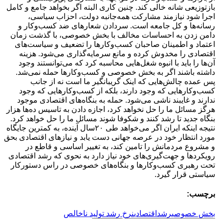
بازتوزیعی شانه خالی کند. چنین کاری البته اگر بخواهد جامع و کامل
اجرا شود نیازمند مشارکت همه‌جانبه دولت، احزاب سیاسی،
رسانه‌ها و کل جامعه است. سردادن شعار‌های ضد کسب‌وکار و
دامن زدن به احساسات مخالف با بخش خصوصی، با گذشت زمان
اعتماد و اطمینان صاحبان کسب‌وکار‌ها را تضعیف و سیاست‌های
اقتصادی را مخدوش کرده و مانع سرمایه‌گذاری می‌شود. هزینه
آن‌ها را باید با انبوه شغل‌هایی محاسبه کرد که می‌توانستند وجود
داشته باشند اگر به بخش خصوصی و کسب‌وکار‌ها حمله نمی‌شد.
پس عمده چالش‌هایی که اینک گریبانگیر ما است نه از جانب
کسب‌وکار‌هایی که وجود دارند، بلکه از کسب‌وکار‌هایی که وجود
ندارند و غایبند ناشی می‌شود. حمله به بنگاه‌های اقتصادی موجود
هرگز مسائل ما را حل نخواهد کرد، اجازه دادن به تاسیس ده‌ها هزار
بنگاه جدید تا رشد کنند و شکوفا شوند مسائل ما را حل خواهد کرد.
نتیجه اینکه ایران اگر می‌خواهد طی ۲۰سال آینده، به کمترین جایگاه
مورد انتظار خود در عرصه جهانی دست یابد و نیاز‌های اقتصادی بحق
و مشروع مردمانش را تامین کند، به تغییر اساسی و قاطع در
رویکرد‌ها و جهت‌گیری‌های خود نیاز دارد به نحوی که رشد اقتصادی
تحت رهبری کسب‌وکار‌ها و بنگاه‌های خصوصی در راس دستورکار
سیاستی قرار گیرد.
برچسب:
بخش خصوصی
رشداقتصادی
نرخ رشد تولید ناخالص