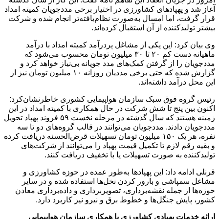
آغاز شد و پهپادهای کشاورزی در اختیار برخی مددجویان کمیته امداد
قرار گرفت، اما امسال به‌صورت نظام‌یافته‌تر انجام شده و شرکت
بیشتر تولیدکننده از آن استقبال کرده‌اند.
وی بیان‌ کرد: این یکی از مشاغل پردرآمد کمیته امداد با درآمد
ماهیانه دست کم ۲۰ تا ۳۰ میلیون تومان محسوب می‌شود که
مددجویان را از گرفتن ‌کمک‌های مدد جویانه بی‌نیاز خواهد کرد و
گزارش شده که حتی برخی مددیان روزانه ۱۰ میلیون تومان نیز از
این محل درآمد داشته‌اند.
رئیس گروه فوق سبک سازمان هواپیمایی کشوری خاطرنشان‌کرد:
اکنون بین پنج تا شش شرکت در حال همکاری با کمیته امداد در این
زمینه هستند که سال گذشته در مرحله نخست ۵۹ فروند پهپاد تحویل
مددجویان دادند. مددجویان می‌توانند در قالب گروه‌های دو تا سه
نفره، هر یک ۱۵۰ میلیون تومان تسهیلات قرض‌الحسنه دریافت کرده
و بقیه رقم لازم تا تکمیل قیمت پهپاد را می‌توانند از شرکت‌های
تولیدکننده به صورت تسهیلات یا با تخفیف دریافت کنند.
قرنلی ادامه داد: این پهپادها به‌طور عمده در حوزه کشاورزی و
مشاغل سمپاشی و بارور کردن نخل‌ها استفاده شده و در سایر
حوزه‌ها از جمله نقشه‌برداری، تصویربرداری و داده‌برداری معادن
کشور، پایش جنگل‌ها و خطوط برق و نیرو نیز کاربرد دارد.
ارائه خدمات پهپادی کشاورزی با همکاری سازمان هواپیمایی