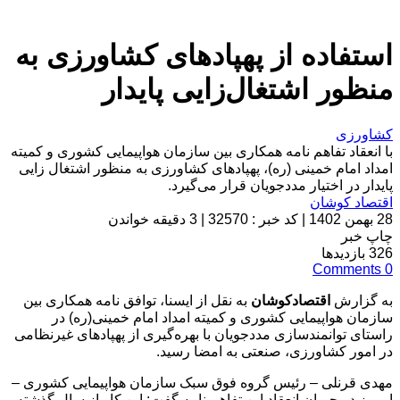
استفاده از پهپادهای کشاورزی به
منظور اشتغال‌زایی پایدار
کشاورزی
با انعقاد تفاهم نامه همکاری بین سازمان هواپیمایی کشوری و کمیته
امداد امام خمینی (ره)، پهپادهای کشاورزی به منظور اشتغال زایی
پایدار در اختیار مددجویان قرار می‌گیرد.
اقتصاد کوشان
28 بهمن 1402
|
کد خبر : 32570
|
3 دقیقه خواندن
چاپ خبر
326
بازدیدها
Comments
0
به گزارش
اقتصادکوشان
به نقل از ایسنا، توافق نامه همکاری بین
سازمان هواپیمایی کشوری و کمیته امداد امام خمینی(ره) در
راستای توانمندسازی مددجویان با بهره‌گیری از پهپادهای غیرنظامی
در امور کشاورزی، صنعتی به امضا رسید.
مهدی قرنلی – رئیس گروه فوق سبک سازمان هواپیمایی کشوری –
امروز در جریان انعقاد این تفاهم نامه گفت: این کار از سال گذشته