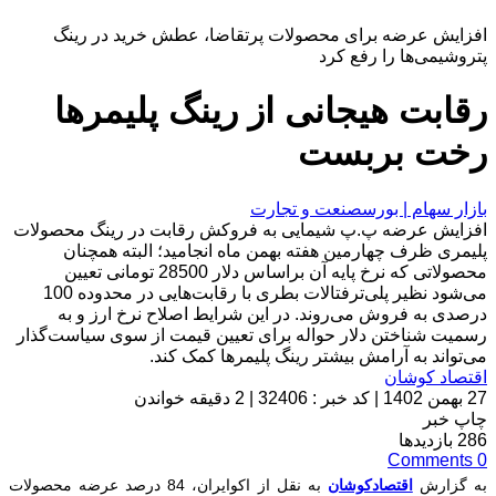
افزایش عرضه برای محصولات پرتقاضا، عطش خرید در رینگ
پتروشیمی‌ها را رفع کرد
رقابت هیجانی از رینگ پلیمرها
رخت بربست
بازار سهام | بورس
صنعت و تجارت
افزایش عرضه‌ پ.پ شیمایی به فروکش رقابت در رینگ محصولات
پلیمری ظرف چهارمین هفته بهمن ماه انجامید؛ البته همچنان
محصولاتی که نرخ پایه آن براساس دلار 28500 تومانی تعیین
می‌شود نظیر پلی‌ترفتالات بطری با رقابت‌هایی در محدوده 100
درصدی به فروش می‌روند. در این شرایط اصلاح نرخ ارز و به
رسمیت شناختن دلار حواله برای تعیین قیمت از سوی سیاست‌گذار
می‌تواند به آرامش بیشتر رینگ پلیمرها کمک کند.
اقتصاد کوشان
27 بهمن 1402
|
کد خبر : 32406
|
2 دقیقه خواندن
چاپ خبر
286
بازدیدها
Comments
0
به گزارش
اقتصادکوشان
به نقل از اکوایران، 84 درصد عرضه محصولات