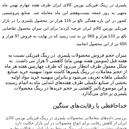
پلیمری در رینگ فیزیکی بورس کالای ایران ظرف هفته چهارم بهمن ماه
منتهی به روز جمعه بیست‌وهفتم این ماه معامله شد. صنایع پتروشیمی
کشور در این بازه هفتگی بالغ بر 116 هزار تن محصول پلیمری را در بازار
فیزیکی بورس کالای ایران عرضه کردند؛ برای این میزان محصول تقاضایی
بالغ بر 133 هزار و 965 تن به ثبت رسید که در نهایت به فروش 97 هزار و
655 تن از این محصول انجامید.
میزان حجم فروش محصولات پلیمری در رینگ فیزیکی نسبت به
هفته قبل (سومین هفته بهمن ماه) کاهشی 5 هزار تنی داشت. به
شکل معمول ظرف انتظار می‌رود که ظرف چهارمین هفته هر ماه
از حجم معاملات در رینگ پلیمرها کاسته شود؛ سهمیه خرید صنایع
تکمیلی ماهانه تعریف می‌شود و بنابراین سهمیه خرید مواد اولیه
بخشی از صنایع تکمیلی ظرف هفته‌های ابتدایی ماه به اتمام رسیده
و این موضوع تاثیر کاهشی بر حجم خریدها در رینگ محصولات
پلیمری بر جای می‌گذارد.
خداحافظی با رقابت‌های سنگین
بررسی داده‌های معاملاتی محصولات پلیمری در رینگ فیزیکی بورس کالای
ایران از کاهش رقابت برای انواع محصولات در این بازار حکایت دارد.
همچنان بیشترین رقابت در این رینگ مربوط به پلی‌اتیلن ترفتالات بطری