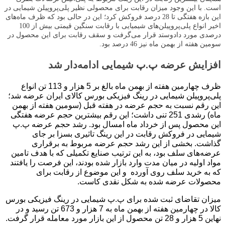
است. با این وجود میزان رقابت برای محصولی نظیر پلی‌پروپیلن شیمایی در
این بازه هفتگی تا 28 درصد فروکش کرد؛ این در حالی بود که ظرف ماه‌های
اخیر انواع پلی‌پروپیلن‌های شیمیایی با رقابت سنگین قیمتی بیش از 100
درصدی مورد دادوستد قرار می‌گرفت و سقف رقابت برای این محصول در
سومین هفته از بهمن ماه نیز 46 درصد بود.
افزایش عرضه پ.پ شیمایی ادامه‌دار شد
ظرف چهارمین هفته از بهمن ماه بالغ بر 5 هزار و 113 تن انواع
پلی‌پروپیلن شیمایی در رینگ فیزیکی بورس کالای ایران عرضه شد؛
این رقم نسبت به حجم عرضه در هفته قبل (سومین هفته از بهمن
ماه) رشدی 251 تنی داشت؛ این رقم بیشترین حجم عرضه هفتگی
این محصول پس از خرداد ماه امسال بود. رشد حجم عرضه پ.پ
شیمایی در فروکش رقابت در این رینگ تاثیری بسزا بر جای
گذاشت. بخشی از این رشد حجم عرضه مربوط به برقراری
عرضه‌های سلف بود، به این ترتیب صنایع تکمیلی که با هدف تامین
مواد اولیه در میان مدت وارد بازار شده بودند، این فرصت را یافتند
که به خرید سلف روی آورده و این موضوع از رقابت برای
محصولات عرضه شده به شکل نقدی کاست.
میزان تقاضای ثبت شده برای پ.پ شیمایی در رینگ فیزیکی بورس
کالا در چهارمین هفته از بهمن ماه به 7 هزار و 673 تن رسید و در
نهاین 5 هزار و 28 تن محصول از این بازار مورد معامله قرار گرفت.