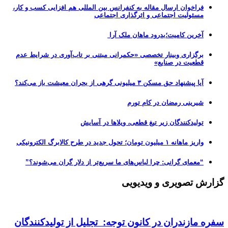
فراخوان ارسال مقاله به کنفرانس بین المللی هم افزایی کسب و کار،
مسئولیت اجتماعی و اثرگذاری اجتماعی
آخرین کامیت؛بدرود ماهان ملک آرا
برگزاری وبینار تخصصی «حکمرانی مبتنی بر تاب‌آوری در شرایط عدم
قطعیت در صنایع»
آیا پیشنهاد حق مسکن ۳ میلیونی گرهی از بحران معیشت باز می‌کند؟
شیرینی رمضان در کام تورم
تولیدکنندگان زیر تیغ قطعی، ویلاها در آسایش
واریز ماهانه ۱ میلیون تومان؛ تحول جدید در طرح کالابرگ الکترونیکی
“معمای گرانی: چرا لباس‌های ما سریع‌تر از دلار گران می‌شوند؟”
گزارش تصویری و ویدیویی
سفره مازندران در کانون توجه: تجلیل از تولیدکنندگان