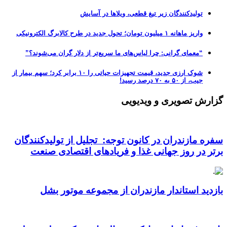
تولیدکنندگان زیر تیغ قطعی، ویلاها در آسایش
واریز ماهانه ۱ میلیون تومان؛ تحول جدید در طرح کالابرگ الکترونیکی
“معمای گرانی: چرا لباس‌های ما سریع‌تر از دلار گران می‌شوند؟”
شوک ارزی جدید، قیمت تجهیزات حیاتی را ۱۰ برابر کرد؛ سهم بیمار از
جیب، از ۵۰ به ۷۰ درصد رسید!
گزارش تصویری و ویدیویی
سفره مازندران در کانون توجه: تجلیل از تولیدکنندگان
برتر در روز جهانی غذا و فریادهای اقتصادی صنعت
بازدید استاندار مازندران از مجموعه موتور بشل