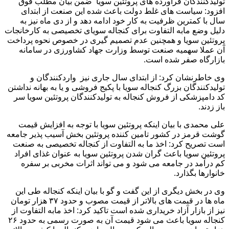
تولیدکنندگان فرآورده های پروتئین سویا ضمن بیان مطلب فوق
افزود: سیاست های غلط دولت باعث شده این صنعت از ابتدای
سال با کمترین ظرفیت به کار خود ادامه دهد و از دی ماه نیز به
دلیل وضع مابه التفاوت برای کنجاله سویای تخصیصی به کارخانجات
پروتئین سویا و همچنین عدم تصمیم گیری در خصوص نحوه پرداخت
آن عملا سهمیه صنعت توسط وزارت جهاد کشاورزی در سامانه
بازارگاه صفر شده است.
وی خاطرنشان کرد: از ابتدای سال جاری نیز واردکنندگان و
تولیدکنندگان بزرگ کنجاله سویا با پکیج فروشی و یا به بهانه نداشتن
کد دامپزشکی از فروش کنجاله به تولیدکنندگان پروتئین سویا سر
باز زدند.
علی محمدی با بیان اینکه پروتئین سویا با توجه به افزایش قیمت
گوشت قرمز در کشور تامین کننده پروتئین بخش آسیب پذیر جامعه
است تصریح کرد: اخذ ما به التفاوت از کنجاله تخصیصی به صنعت
پروتئین سویا باعث گران شدن پروتئین سویا به عنوان غذای افراد
کم درآمد در جامعه می شود و می تواند اثرات مخربی بر سفره
خانوارها بگذارد.
وی در بخش دیگری از این گفت و گو با بیان اینکه کنجاله طی این
ماه ها در قیمت های بالاتر از قیمت مصوب و حدود ۳۷ هزار تومان
نیز از بازار آزاد خریداری شده است تاکید کرد: اخذ مابه التفاوت از
کنجاله سویا باعث می شود قیمت آن به صورت رسمی به حدود ۲۶