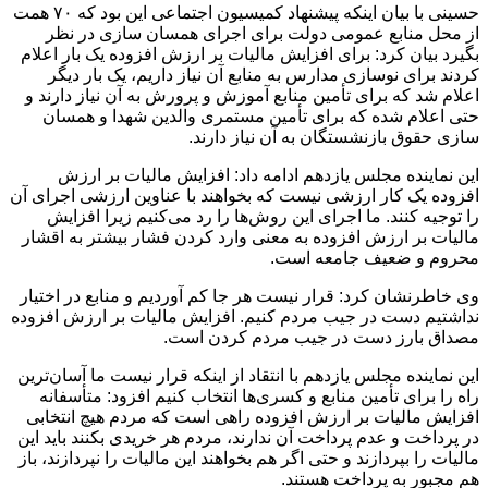
حسینی با بیان اینکه پیشنهاد کمیسیون اجتماعی این بود که ۷۰ همت
از محل منابع عمومی دولت برای اجرای همسان سازی در نظر
بگیرد بیان کرد: برای افزایش مالیات بر ارزش افزوده یک بار اعلام
کردند برای نوسازی مدارس به منابع آن نیاز داریم، یک بار دیگر
اعلام شد که برای تأمین منابع آموزش و پرورش به آن نیاز دارند و
حتی اعلام شده که برای تأمین مستمری والدین شهدا و همسان
سازی حقوق بازنشستگان به آن نیاز دارند.
این نماینده مجلس یازدهم ادامه داد: افزایش مالیات بر ارزش
افزوده یک کار ارزشی نیست که بخواهند با عناوین ارزشی اجرای آن
را توجیه کنند. ما اجرای این روش‌ها را رد می‌کنیم زیرا افزایش
مالیات بر ارزش افزوده به معنی وارد کردن فشار بیشتر به اقشار
محروم و ضعیف جامعه است.
وی خاطرنشان کرد: قرار نیست هر جا کم آوردیم و منابع در اختیار
نداشتیم دست در جیب مردم کنیم. افزایش مالیات بر ارزش افزوده
مصداق بارز دست در جیب مردم کردن است.
این نماینده مجلس یازدهم با انتقاد از اینکه قرار نیست ما آسان‌ترین
راه را برای تأمین منابع و کسری‌ها انتخاب کنیم افزود: متأسفانه
افزایش مالیات بر ارزش افزوده راهی است که مردم هیچ انتخابی
در پرداخت و عدم پرداخت آن ندارند، مردم هر خریدی بکنند باید این
مالیات را بپردازند و حتی اگر هم بخواهند این مالیات را نپردازند، باز
هم مجبور به پرداخت هستند.