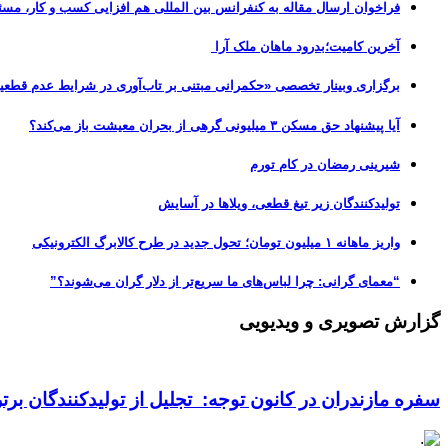
فراخوان ارسال مقاله به کنفرانس بین المللی هم افزایی کسب و کار، مسئ
آخرین کامیت؛بدرود ماهان ملک آرا
برگزاری وبینار تخصصی «حکمرانی مبتنی بر تاب‌آوری در شرایط عدم قطعی
آیا پیشنهاد حق مسکن ۳ میلیونی گرهی از بحران معیشت باز می‌کند؟
شیرینی رمضان در کام تورم
تولیدکنندگان زیر تیغ قطعی، ویلاها در آسایش
واریز ماهانه ۱ میلیون تومان؛ تحول جدید در طرح کالابرگ الکترونیکی
“معمای گرانی: چرا لباس‌های ما سریع‌تر از دلار گران می‌شوند؟”
گزارش تصویری و ویدیویی
سفره مازندران در کانون توجه: تجلیل از تولیدکنندگان بر