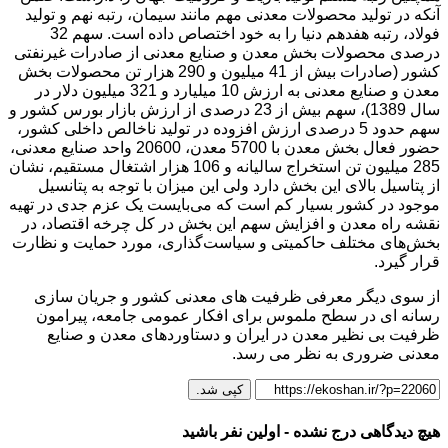
آنکه در تولید محصولات معدنی مهم مانند سیمان، رتبه نهم و تولید
فولاد، رتبه هفدهم دنیا را به خود اختصاص داده است. سهم 32
درصدی محصولات بخش معدن و صنایع معدنی از صادرات غیرنفتی
کشور (صادرات بیش از 41 میلیون و 290 هزار تن محصولات بخش
معدن و صنایع معدنی به ارزش 10 میلیارد و 321 میلیون دلار در
سال 1389)، سهم بیش از 23 درصدی از ارزش بازار بورس کشور و
سهم حدود 5 درصدی ارزش افزوده در تولید ناخالص داخلی کشور،
حضور فعال بخش معدن با 5700 معدن، 20600 واحد صنایع معدنی،
285 میلیون تن استخراج سالیانه و 106 هزار اشتغال مستقیم، نشان
از پتاسیل بالای این بخش دارد ولی این میزان با توجه به پتانسیل
موجود در کشور بسیار کم است که می‌بایست یک عزم جدی در تهیه
نقشه راه معدن و افزایش سهم این بخش در کل چرخه اقتصاد، در
بخش‌های مختلف حاکمیتی و سیاست‌گذاری، مورد حمایت و نظارت
قرار گیرد.
از سوی دیگر معرفی ظرفیت های معدنی کشور و جریان سازی
رسانه ای در سطح ملموس برای افکار عمومی جامعه، پیرامون
ظرفیت بی نظیر معدن در ایران و دستاوردهای معدن و صنایع
معدنی ضروری به نظر می رسد.
کپی شد.
هیچ دیدگاهی درج نشده - اولین نفر باشید