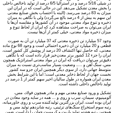
در شیلی 5/16 درصد و در استرالیا 6/5 درصد از تولید ناخالص داخلی
را بخش معدن تشکیل می‌دهد. این در حالی است که در ایران این
میزان به 83 درصد می‌رسد. (البته با احتساب بخش صنایع معدنی
این سهم به بیش از 4 درصد بالغ می‌گردد) ولی با نگاهی به میزان
ذخیره و تنوع مواد معدنی موجود در آن کشورها و مقایسه آن‌ها با
ایران می‌توان به صراحت مشاهده کرد که ایران از لحاظ تنوع و
میزان ذخیره مواد معدنی، خیلی کمتر از آن‌ها نیست.
وجود 57 میلیارد تن ذخیره معدنی که 37 میلیارد تن آن به صورت
قطعی و 20 میلیارد تن آن ذخیره‌ احتمالی است و وجود 68 نوع ماده
معدنی، که حاصل تنها اکتشاف 20 درصد از پوشش کل کشور است،
ایران را جزء 12 کشور برتر معدن‌خیز قرار داده است که با نگاهی
دقیق‌تر می‌توان دریافت که ایران در مواد معدنی استراتژیک همچون
مس، سنگ آهن و ….. وضعیت بسیار مناسب‌تری نسبت به میزان
متوسط جهانی دارد، از سوی دیگر همچنین ایران جزو سه کشور
نخست جهان از لحاظ ذخایر معدنی است؛ اما با این شرایط بخش
معدن ایران همواره در طول سالیان اخیر سهم کمتر از 1 درصد در
تولید ناخالص داخلی داشته است.
تشکیل و ورود صنایع معدنی مهم و مادر همچون فولاد، مس،
آلومینیوم، سیمان، سرب و روی و … همه در سایه وجود معادن در
ایران بوده است. ایران بزرگترین تولیدکننده سرب و روی خاورمیانه،
رتبه سوم استخراج سنگ‌های تزئینی، رتبه شانزدهم تولید مس و
همچنین رتبه هشتم تولید باریت و کرومیت جهان را داراست. ضمن