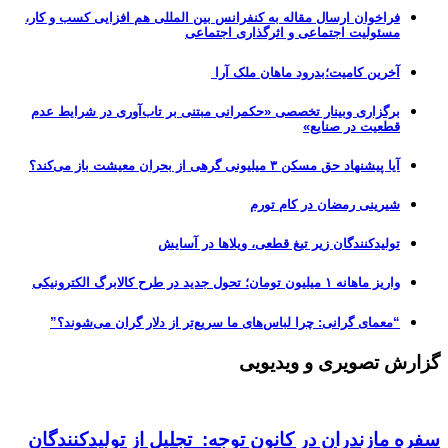
فراخوان ارسال مقاله به کنفرانس بین المللی هم افزایی کسب و کار،
مسئولیت اجتماعی و اثرگذاری اجتماعی
آخرین کامیت؛بدرود ماهان ملک آرا
برگزاری وبینار تخصصی «حکمرانی مبتنی بر تاب‌آوری در شرایط عدم
قطعیت در صنایع»
آیا پیشنهاد حق مسکن ۳ میلیونی گرهی از بحران معیشت باز می‌کند؟
شیرینی رمضان در کام تورم
تولیدکنندگان زیر تیغ قطعی، ویلاها در آسایش
واریز ماهانه ۱ میلیون تومان؛ تحول جدید در طرح کالابرگ الکترونیکی
“معمای گرانی: چرا لباس‌های ما سریع‌تر از دلار گران می‌شوند؟”
گزارش تصویری و ویدیویی
سفره مازندران در کانون توجه: تجلیل از تولیدکنندگان