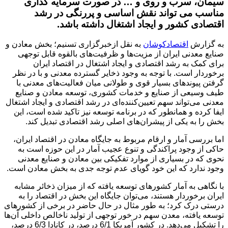
سیمان، سرب و روی و … در صورت سرمایه گذاری
مناسب می تواند نقش اساسی و پررنگی در رشد
اقتصادی کشور و ایجاد اشتغال داشته باشد.
به گزارش
اقتصادکوشان
به نقل ازخبرگزاری تسنیم؛ بخش معادن و
صنایع معدنی ایران از مزیت‌ها و ظرفیت‌های بالقوه قابل توجهی
برای کمک به رشد اقتصادی و ایجاد اشتغال در اقتصاد ایران
برخوردار است. با توجه به وجود ذخایر گسترده معدنی و با در نظر
گرفتن پیوندهای بسیار قوی و طولانی میان فعالیت‌های معدنی با
طیف وسیعی از صنایع و خدمات کشوری، توسعه معادن و صنایع
معدنی می‌تواند سهم تعیین‌کننده‌ای در رشد اقتصادی و ایجاد اشتغال
ایفا کرده و همانطور که در برنامه توسعه نیز تاکید شده است، این
بخش را به یکی از پیشران‌های اصلی رشد اقتصادی تبدیل کند.
اما بررسی آمار و ارقام مربوط به جایگاه معادن در اقتصاد ایران،
حاکی از وجود پراکندگی و تنوع عجیب آمار در این حوزه است به
نحوی که در بسیاری از موارد تفکیکی بین معادن و صنایع معدنی
وجود ندارد که این خود گویای عدم توجه جدی به بخش معادن است.
با نگاهی به آمار کشورهای توسعه یافته که از میزان ذخائر مشابه
ایران برخوردار هستند، می‌توان جایگاه این بخش در اقتصاد را به
درستی درک کرد؛ به طور مثال در حال حاضر در برخی از کشورهای
توسعه یافته، معدن سهم در خور توجهی از تولید ناخالص داخلی آن‌ها
را تشکیل می‌دهد. در کشور آمریکا 6/1 درصد، در کانادا 6/3 درصد،