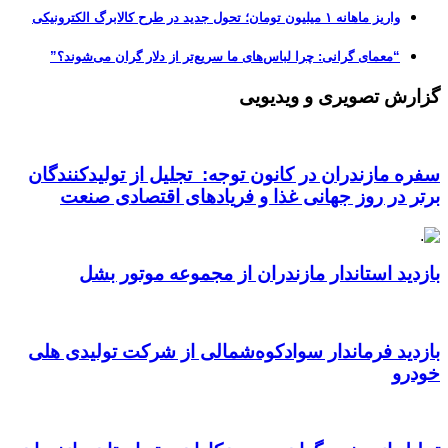
واریز ماهانه ۱ میلیون تومان؛ تحول جدید در طرح کالابرگ الکترونیکی
“معمای گرانی: چرا لباس‌های ما سریع‌تر از دلار گران می‌شوند؟”
گزارش تصویری و ویدیویی
سفره مازندران در کانون توجه: تجلیل از تولیدکنندگان
برتر در روز جهانی غذا و فریادهای اقتصادی صنعت
بازدید استاندار مازندران از مجموعه موتور بشل
بازدید فرماندار سوادکوه‌شمالی از شرکت تولیدی هلی
خودرو