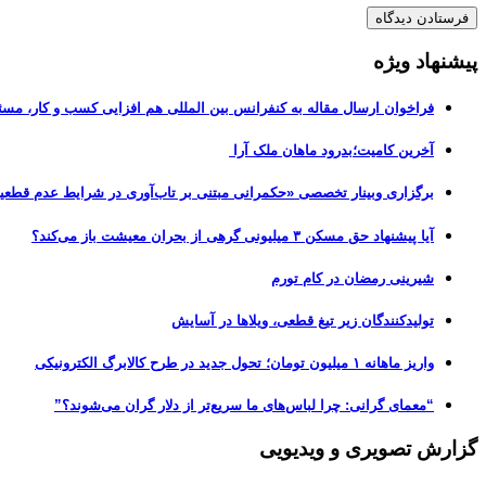
پیشنهاد ویژه
فراخوان ارسال مقاله به کنفرانس بین المللی هم افزایی کسب و کار، مسئ
آخرین کامیت؛بدرود ماهان ملک آرا
برگزاری وبینار تخصصی «حکمرانی مبتنی بر تاب‌آوری در شرایط عدم قطعی
آیا پیشنهاد حق مسکن ۳ میلیونی گرهی از بحران معیشت باز می‌کند؟
شیرینی رمضان در کام تورم
تولیدکنندگان زیر تیغ قطعی، ویلاها در آسایش
واریز ماهانه ۱ میلیون تومان؛ تحول جدید در طرح کالابرگ الکترونیکی
“معمای گرانی: چرا لباس‌های ما سریع‌تر از دلار گران می‌شوند؟”
گزارش تصویری و ویدیویی