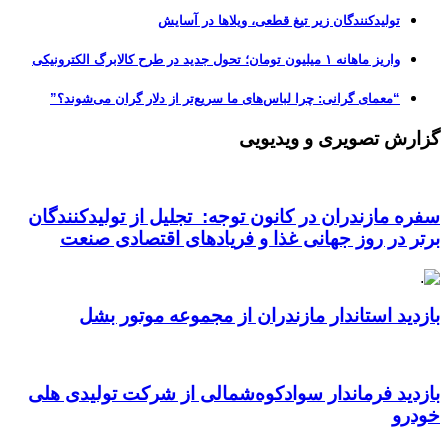
تولیدکنندگان زیر تیغ قطعی، ویلاها در آسایش
واریز ماهانه ۱ میلیون تومان؛ تحول جدید در طرح کالابرگ الکترونیکی
“معمای گرانی: چرا لباس‌های ما سریع‌تر از دلار گران می‌شوند؟”
گزارش تصویری و ویدیویی
سفره مازندران در کانون توجه: تجلیل از تولیدکنندگان
برتر در روز جهانی غذا و فریادهای اقتصادی صنعت
بازدید استاندار مازندران از مجموعه موتور بشل
بازدید فرماندار سوادکوه‌شمالی از شرکت تولیدی هلی
خودرو