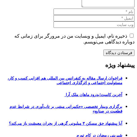
ذخیره نام، ایمیل و وبسایت من در مرورگر برای زمانی که
دوباره دیدگاهی می‌نویسم.
پیشنهاد ویژه
فراخوان ارسال مقاله به کنفرانس بین المللی هم افزایی کسب و کار،
مسئولیت اجتماعی و اثرگذاری اجتماعی
آخرین کامیت؛بدرود ماهان ملک آرا
برگزاری وبینار تخصصی «حکمرانی مبتنی بر تاب‌آوری در شرایط عدم
قطعیت در صنایع»
آیا پیشنهاد حق مسکن ۳ میلیونی گرهی از بحران معیشت باز می‌کند؟
شیرینی رمضان در کام تورم