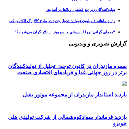
تولیدکنندگان زیر تیغ قطعی، ویلاها در آسایش
واریز ماهانه ۱ میلیون تومان؛ تحول جدید در طرح کالابرگ الکترونیکی
“معمای گرانی: چرا لباس‌های ما سریع‌تر از دلار گران می‌شوند؟”
گزارش تصویری و ویدیویی
سفره مازندران در کانون توجه: تجلیل از تولیدکنندگان
برتر در روز جهانی غذا و فریادهای اقتصادی صنعت
بازدید استاندار مازندران از مجموعه موتور بشل
بازدید فرماندار سوادکوه‌شمالی از شرکت تولیدی هلی
خودرو