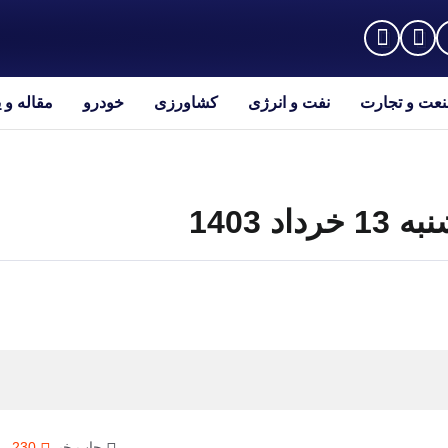
عت و تجارت
نفت و انرژی
کشاورزی
خودرو
مقاله و 
 1403
چاپ خبر
230