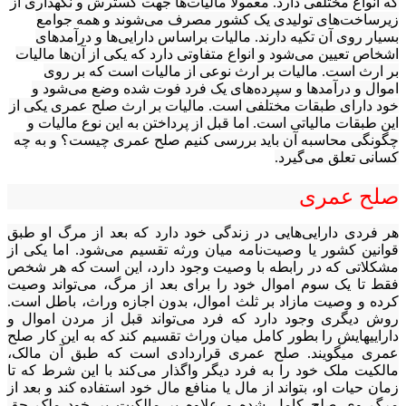
که انواع مختلفی دارد. معمولاً مالیات‌ها جهت گسترش و نگهداری از
زیرساخت‌های تولیدی یک کشور مصرف می‌شوند و همه جوامع
بسیار روی آن تکیه دارند. مالیات براساس دارایی‌ها و درآمد‌های
اشخاص تعیین می‌شود و انواع متفاوتی دارد که یکی از آن‌ها مالیات
بر ارث است. مالیات بر ارث نوعی از مالیات است که بر روی
اموال و درآمد‌ها و سپرده‌های یک فرد فوت شده وضع می‌شود و
خود دارای طبقات مختلفی است. مالیات بر ارث صلح عمری یکی از
این طبقات مالیاتی است. اما قبل از پرداختن به این نوع مالیات و
چگونگی محاسبه آن باید بررسی کنیم صلح عمری چیست؟ و به چه
کسانی تعلق می‌‎گیرد.
صلح عمری
هر فردی دارایی‌هایی در زندگی خود دارد که بعد از مرگ او طبق
قوانین کشور یا وصیت‌نامه میان ورثه تقسیم می‌شود. اما یکی از
مشکلاتی که در رابطه با وصیت وجود دارد، این است که هر شخص
فقط تا یک سوم اموال خود را برای بعد از مرگ، می‌تواند وصیت
کرده و وصیت مازاد بر ثلث اموال، بدون اجازه وراث، باطل است.
روش دیگری وجود دارد که فرد می‌تواند قبل از مردن اموال و
دارایی‎هایش را بطور کامل میان وراث تقسیم کند که به این کار صلح
عمری می‎گویند. صلح عمری قراردادی است که طبق آن مالک،
مالکیت ملک خود را به فرد دیگر واگذار می‌کند با این شرط که تا
زمان حیات او، بتواند از مال یا منافع مال خود استفاده کند و بعد از
مرگ وی صلح کامل شده و علاوه بر مالکیت بر خود ملک حق