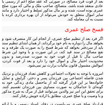
بعد از فوت فرد مصالح، در صورتی که عقد صلح اعم از رسمی یا
عادی منعقد شده باشد، متصالح، صاحب ملک و مالی که مورد صلح
عمری بوده است، شده و بر مال مذکور تسلط و اختیار دارد و مانند
سایر اموال متعلق به خودش می‌تواند از آن بهره برداری کرده یا
نسبت به آن معامله کند.
فسخ صلح عمری
‎بخواهد مال را دوباره به نام خود برگرداند، از همان ابتدای تنظیم سند
باید از سردفتر بخواهد که شرط فسخ را به صورت یک طرفه و به
نفع مصالح در سند قید کند، در این صورت و با وجود این شرط
صاحب‎ ‎مال تا قبل از فوت خود به صورت صددرصد و بدون
محدودیت اختیار مال و‎ ‎اموال خود را دارد و بعد از فوت کردن،
اموالش مشمول قانون مالیات برارث نیز نمی‌شود. ‏
امروزه با توجه به تحولات اجتماعی و کاهش تعداد فرزندان و نزدیک
شدن‎ ‎فاصله اجتماعی بین فرزندان پسر و دختر، گرایش و تمایل
خانواده‌ها بر این‎ ‎قرار گرفته که از ماحصل مادی زندگی خود به
گونه‌ای تا حدامکان به صورت مساوی بین فرزندان تقسیم کنند.
برای تحقق این امر نیز والدین می‌توانند‎ ‎قبل از مرگ به شرح مذکور
و با وصیت و یا صلح عمری، مطابق با اراده خویش‎ ‎‎رفتار کنند. ‏
قرارداد صلح عمری می‌بایست در دفاتر اسناد رسمی و با ارائه