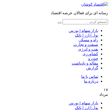
رسانه ای برای فعالان عرصه اقتصاد
بازار سهام | بورس
پول | ارز | بانک
راه و مسکن
صنعت و تجارت
نفت و انرژی
کشاورزی
خودرو
مقاله و یادداشت
گزارش
تماس با ما
درباره ما
۱۷
مرداد
بازار سهام | بورس
پول | ارز | بانک