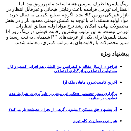
رینگ پلیمرها ظرف سومین هفته اسفند ماه پررونق بود، اما
انتظارات تورمی فزاینده باعث رقابتی هیجانی و غیرقابل انتظار در
بازار فیزیکی بورس کالا نشد. اگرچه صنایع تکمیلی به دنبال خرید
مواد اولیه هستند، اما با توجه به کشش قیمتی محدود بازار در بخش
محصولات نهایی، امکان رشد نرخ مواد اولیه مطابق انتظارات
تورمی نیست. به این ترتیب بیشترین رقابت قیمتی در رینگ روز 14
اسفند پلیمرها برای یکی از عرضه‌های PP شیمیایی به ثبت رسید و
سایر محصولات با رقابت‌های به مراتب کمتری، معامله شدند.
پیشنهاد ویژه
فراخوان ارسال مقاله به کنفرانس بین المللی هم افزایی کسب و کار،
مسئولیت اجتماعی و اثرگذاری اجتماعی
آخرین کامیت؛بدرود ماهان ملک آرا
برگزاری وبینار تخصصی «حکمرانی مبتنی بر تاب‌آوری در شرایط عدم
قطعیت در صنایع»
آیا پیشنهاد حق مسکن ۳ میلیونی گرهی از بحران معیشت باز می‌کند؟
شیرینی رمضان در کام تورم