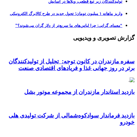
تولیدکنندگان زیر تیغ قطعی، ویلاها در آسایش
واریز ماهانه ۱ میلیون تومان؛ تحول جدید در طرح کالابرگ الکترونیکی
“معمای گرانی: چرا لباس‌های ما سریع‌تر از دلار گران می‌شوند؟”
گزارش تصویری و ویدیویی
سفره مازندران در کانون توجه: تجلیل از تولیدکنندگان
برتر در روز جهانی غذا و فریادهای اقتصادی صنعت
بازدید استاندار مازندران از مجموعه موتور بشل
بازدید فرماندار سوادکوه‌شمالی از شرکت تولیدی هلی
خودرو