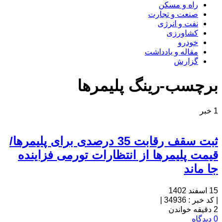
راه و مسکن
صنعت و تجارت
نفت و انرژی
کشاورزی
خودرو
مقاله و یادداشت
گزارش
برچسب-رینگ پلیمرها
1 خبر
ثبت سقف رقابت 35 درصدی برای پلیمرها/
قیمت پلیمرها از انتظارات تورمی فزاینده
جا ماند
15 اسفند 1402
|
کد خبر : 34936
|
2 دقیقه خواندن
0 دیدگاه