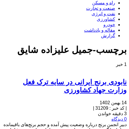
راه و مسکن
صنعت و تجارت
نفت و انرژی
کشاورزی
خودرو
مقاله و یادداشت
گزارش
برچسب-جمیل علیزاده شایق
1 خبر
نابودی برنج ایرانی در سایه ترک فعل
وزارت جهاد کشاورزی
14 بهمن 1402
|
کد خبر : 31209
|
3 دقیقه خواندن
0 دیدگاه
دبیر انجمن برنج درباره وضعیت پیش آمده و حجم برنج‌های باقیمانده