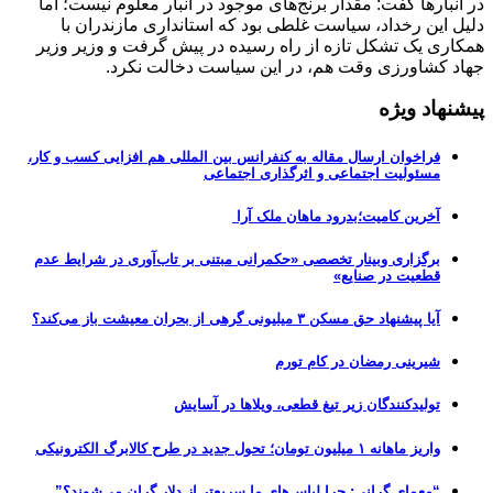
در انبارها گفت: مقدار برنج‌های موجود در انبار معلوم نیست؛ اما
دلیل این رخداد، سیاست غلطی بود که استانداری مازندران با
همکاری یک تشکل تازه از راه رسیده در پیش گرفت و وزیر وزیر
جهاد کشاورزی وقت هم، در این سیاست دخالت نکرد.
پیشنهاد ویژه
فراخوان ارسال مقاله به کنفرانس بین المللی هم افزایی کسب و کار،
مسئولیت اجتماعی و اثرگذاری اجتماعی
آخرین کامیت؛بدرود ماهان ملک آرا
برگزاری وبینار تخصصی «حکمرانی مبتنی بر تاب‌آوری در شرایط عدم
قطعیت در صنایع»
آیا پیشنهاد حق مسکن ۳ میلیونی گرهی از بحران معیشت باز می‌کند؟
شیرینی رمضان در کام تورم
تولیدکنندگان زیر تیغ قطعی، ویلاها در آسایش
واریز ماهانه ۱ میلیون تومان؛ تحول جدید در طرح کالابرگ الکترونیکی
“معمای گرانی: چرا لباس‌های ما سریع‌تر از دلار گران می‌شوند؟”