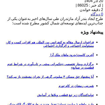
20 آذر 1404
|
کد خبر : 86025
|
2 دقیقه خواندن
0 دیدگاه
طرح ایجاد بندر آزاد مازندران طی سال‌های اخیر به‌عنوان یکی از
جذاب‌ترین ایده‌های توسعه‌ای شمال کشور مطرح شده است؛
پیشنهاد ویژه
فراخوان ارسال مقاله به کنفرانس بین المللی هم افزایی کسب و کار،
مسئولیت اجتماعی و اثرگذاری اجتماعی
آخرین کامیت؛بدرود ماهان ملک آرا
برگزاری وبینار تخصصی «حکمرانی مبتنی بر تاب‌آوری در شرایط عدم
قطعیت در صنایع»
آیا پیشنهاد حق مسکن ۳ میلیونی گرهی از بحران معیشت باز می‌کند؟
شیرینی رمضان در کام تورم
تولیدکنندگان زیر تیغ قطعی، ویلاها در آسایش
واریز ماهانه ۱ میلیون تومان؛ تحول جدید در طرح کالابرگ الکترونیکی