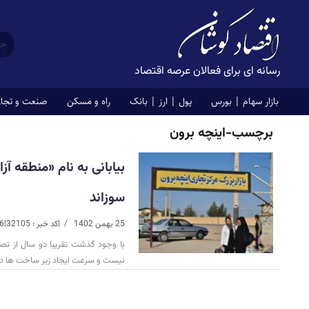
رسانه ای برای فعالان عرصه اقتصاد
بازار سهام | بورس
پول | ارز | بانک
راه و مسکن
صنعت و تجا
برچسب-اینچه برون
بیابانی به نام «منطقه آ
سوزاند
25 بهمن 1402
|
کد خبر : 32105
|
6 دقیقه خوان
با وجود گذشت تقریبا دو سال از تصو
نیست و سرعت ایجاد زیر ساخت ها در