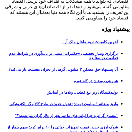
اقتصادی که بتواند با همه مشکلات به اهداف خود برسد، اقتصاد
مقاومتی گفته می‌‌شود و ده‌ها نفر از اقتصاددان‌های غربی و شرقی
این تعریف را پسندیدند. با این نگاه همه دنیا به‌دنبال این هستند که
اقتصاد خود را مقاومتی کنند.
پیشنهاد ویژه
آخرین کامیت؛بدرود ماهان ملک آرا
برگزاری وبینار تخصصی «حکمرانی مبتنی بر تاب‌آوری در شرایط عدم
قطعیت در صنایع»
آیا پیشنهاد حق مسکن ۳ میلیونی گرهی از بحران معیشت باز می‌کند؟
شیرینی رمضان در کام تورم
تولیدکنندگان زیر تیغ قطعی، ویلاها در آسایش
واریز ماهانه ۱ میلیون تومان؛ تحول جدید در طرح کالابرگ الکترونیکی
“معمای گرانی: چرا لباس‌های ما سریع‌تر از دلار گران می‌شوند؟”
شوک ارزی جدید، قیمت تجهیزات حیاتی را ۱۰ برابر کرد؛ سهم بیمار از
جیب، از ۵۰ به ۷۰ درصد رسید!