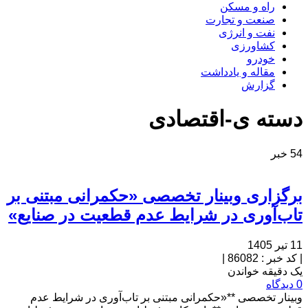
راه و مسکن
صنعت و تجارت
نفت و انرژی
کشاورزی
خودرو
مقاله و یادداشت
گزارش
دسته ی-اقتصادی
54 خبر
برگزاری وبینار تخصصی «حکمرانی مبتنی بر
تاب‌آوری در شرایط عدم قطعیت در صنایع»
11 تیر 1405
|
کد خبر : 86082
|
یک دقیقه خواندن
0 دیدگاه
وبینار تخصصی **«حکمرانی مبتنی بر تاب‌آوری در شرایط عدم