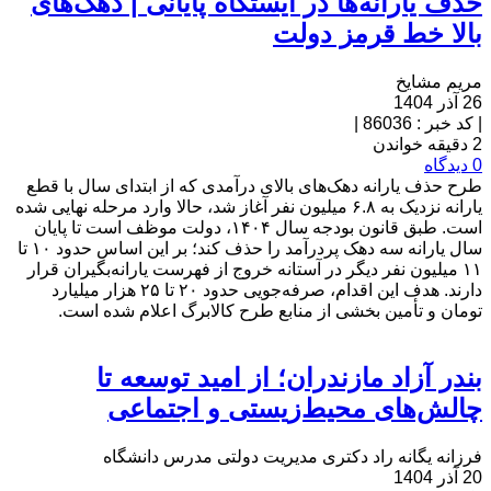
حذف یارانه‌ها در ایستگاه پایانی | دهک‌های
بالا خط قرمز دولت
مریم مشایخ
26 آذر 1404
|
کد خبر : 86036
|
2 دقیقه خواندن
0 دیدگاه
طرح حذف یارانه دهک‌های بالای درآمدی که از ابتدای سال با قطع
یارانه نزدیک به ۶.۸ میلیون نفر آغاز شد، حالا وارد مرحله نهایی شده
است. طبق قانون بودجه سال ۱۴۰۴، دولت موظف است تا پایان
سال یارانه سه دهک پردرآمد را حذف کند؛ بر این اساس حدود ۱۰ تا
۱۱ میلیون نفر دیگر در آستانه خروج از فهرست یارانه‌بگیران قرار
دارند. هدف این اقدام، صرفه‌جویی حدود ۲۰ تا ۲۵ هزار میلیارد
تومان و تأمین بخشی از منابع طرح کالابرگ اعلام شده است.
بندر آزاد مازندران؛ از امید توسعه تا
چالش‌های محیط‌زیستی و اجتماعی
فرزانه یگانه راد دکتری مدیریت دولتی مدرس دانشگاه
20 آذر 1404