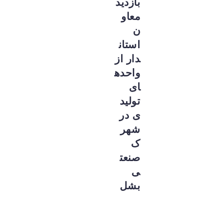
بازدید
معاو
ن
استان
دار از
واحده
ای
تولید
ی در
شهر
ک
صنعت
ی
بشل