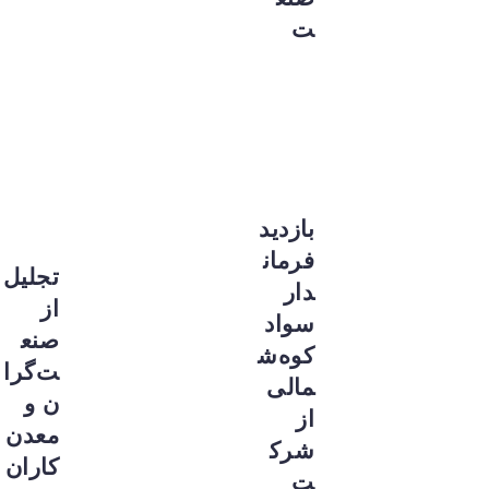
ت
بازدید
فرمان
تجلیل
دار
از
سواد
صنع
کوه‌ش
ت‌گرا
مالی
ن و
از
معدن‌
شرک
کاران
ت