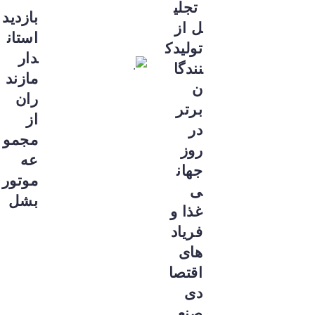
تجلی
بازدید
ل از
استان
تولیدک
دار
نندگا
مازند
ن
ران
برتر
از
در
مجمو
روز
عه
جهان
موتور
ی
بشل
غذا و
فریاد
های
اقتصا
دی
صنع