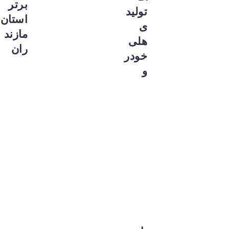
برتر
تولید
استان
ی
مازند
هلی
ران
خودر
و