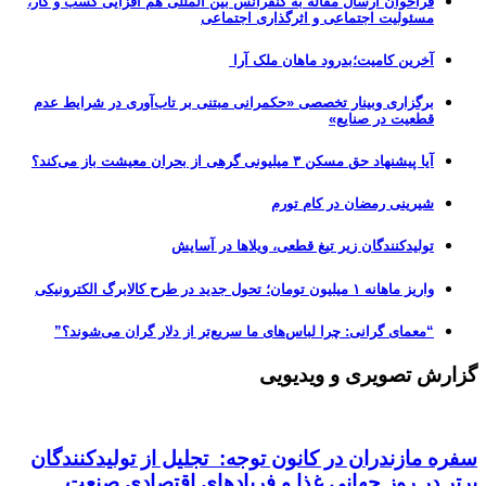
فراخوان ارسال مقاله به کنفرانس بین المللی هم افزایی کسب و کار،
مسئولیت اجتماعی و اثرگذاری اجتماعی
آخرین کامیت؛بدرود ماهان ملک آرا
برگزاری وبینار تخصصی «حکمرانی مبتنی بر تاب‌آوری در شرایط عدم
قطعیت در صنایع»
آیا پیشنهاد حق مسکن ۳ میلیونی گرهی از بحران معیشت باز می‌کند؟
شیرینی رمضان در کام تورم
تولیدکنندگان زیر تیغ قطعی، ویلاها در آسایش
واریز ماهانه ۱ میلیون تومان؛ تحول جدید در طرح کالابرگ الکترونیکی
“معمای گرانی: چرا لباس‌های ما سریع‌تر از دلار گران می‌شوند؟”
گزارش تصویری و ویدیویی
سفره مازندران در کانون توجه: تجلیل از تولیدکنندگان
برتر در روز جهانی غذا و فریادهای اقتصادی صنعت